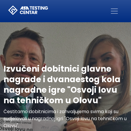
Početna
Izvučeni dobitnici glavne
nagrade i dvanaestog kola
nagradne igre "Osvoji lovu
na tehničkom u Olovu"
Čestitamo dobitnicima i zahvaljujemo svima koji su
sudjelovali u nagradnoj igri "Osvoji lovu na tehničkom u
Olovu".