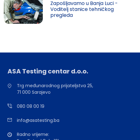
Zapošljavamo u Banja Luci -
Voditelj stanice tehničkog
pregleda
ASA Testing centar d.o.o.
Trg međunarodnog prijateljstva 25,
71 000 Sarajevo
080 08 00 19
info@asatesting.ba
Radno vrijeme: