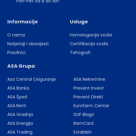
Pon-Pet od 8 do 16h
Informacije
Usluge
O nama
Homologacija vozila
Natječaji i obavijesti
Certifikacija vozila
Pravilnici
Tahografi
ASA Grupa
Asa Central Osiguranje
ASA Nekretnine
ASA Banka
Prevent Invest
ASA Šped
Prevent Direkt
ASA Rent
Eurofarm Centar
ASA Gradnja
DUF Blago
ASA Energija
BamCard
ASA Trading
Establish