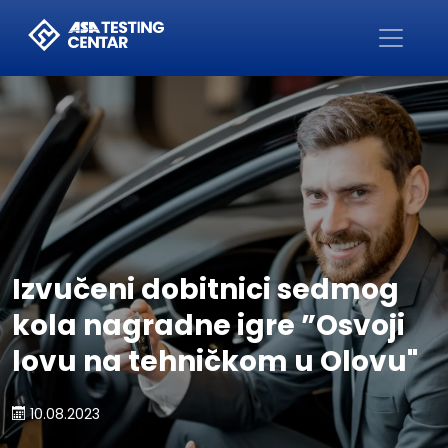
Početna
Izvučeni dobitnici sedmog
kola nagradne igre ”Osvoji
lovu na tehničkom u Olovu"
10.08.2023