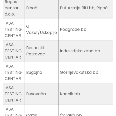
Regos
centar
Bihać
Put Armije BiH bb, Ripač
d.o.o.
ASA
G.
TESTING
Podgrađe bb
Vakuf/Uskoplje
CENTAR
ASA
Bosanski
TESTING
Industrijska zona bb
Petrovac
CENTAR
ASA
TESTING
Bugojno
Gornjevakufska bb
CENTAR
ASA
TESTING
Busovača
Kaonik bb
CENTAR
ASA
TESTING
Cazin
Ćoralići bb