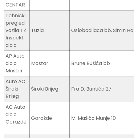
CENTAR
Tehnički
pregled
vozila TZ
Tuzla
Oslobodilaca bb, Simin Han
Inspekt
d.o.o.
AP Auto
d.o.o.
Mostar
Brune Bušića bb
Mostar
Auto AC
Široki
Široki Brijeg
Fra D. Buntića 27
Brijeg
AC Auto
d.o.o
Goražde
M. Mašića Munje 10
Goražde