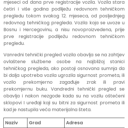
mjeseci od dana prve registracije vozila. Vozila stara
četiri i više godina podliježu redovnom tehničkom
pregledu tokom svakog 12. mjeseca, od posljednjeg
redovnog tehničkog pregleda. Vozila koja se uvoze u
Bosnu i Hercegovinu, a nisu novoproizvedena, prije
prve registracije podliježu redovnom tehničkom
pregledu.
Vanredni tehnički pregled vozila obavlja se na zahtjev
ovlaštene službene osobe na najbližoj stanici
tehničkog pregleda, ako postoji osnovana sumnja da
bi dalja upotreba vozila ugrozila sigurnost prometa, ili
vozilo prekomjerno zagađuje zrak ili pravi
prekomjernu buku. Vandredni tehnički pregled se
obavlja i nakon nezgode kada su na vozilu oštećeni
sklopovi I uređaji koji su bitni za sigurnost prometa ili
kad je nastupila veća materijalna šteta.
Naziv
Grad
Adresa