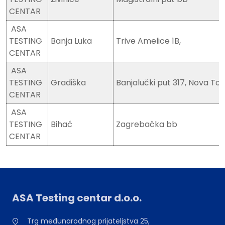
CENTAR
ASA
TESTING
Banja Luka
Trive Amelice 1B,
CENTAR
ASA
TESTING
Gradiška
Banjalučki put 317, Nova To
CENTAR
ASA
TESTING
Bihać
Zagrebačka bb
CENTAR
ASA Testing centar d.o.o.
Trg međunarodnog prijateljstva 25,