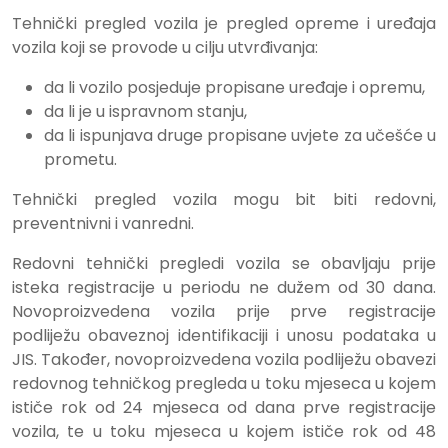
Tehnički pregled vozila je pregled opreme i uređaja
vozila koji se provode u cilju utvrđivanja:
da li vozilo posjeduje propisane uređaje i opremu,
da li je u ispravnom stanju,
da li ispunjava druge propisane uvjete za učešće u
prometu.
Tehnički pregled vozila mogu bit biti redovni,
preventnivni i vanredni.
Redovni tehnički pregledi vozila se obavljaju prije
isteka registracije u periodu ne dužem od 30 dana.
Novoproizvedena vozila prije prve registracije
podliježu obaveznoj identifikaciji i unosu podataka u
JIS. Također, novoproizvedena vozila podliježu obavezi
redovnog tehničkog pregleda u toku mjeseca u kojem
ističe rok od 24 mjeseca od dana prve registracije
vozila, te u toku mjeseca u kojem ističe rok od 48