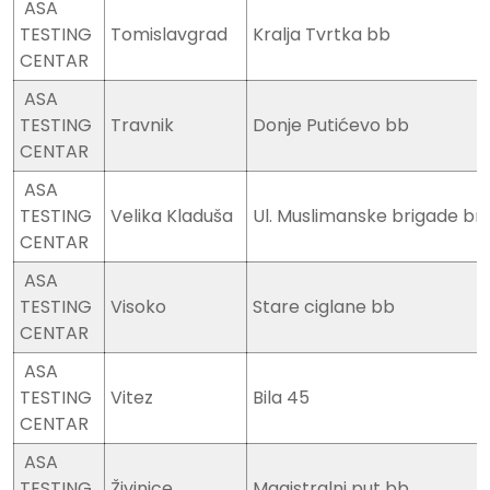
ASA
TESTING
Tomislavgrad
Kralja Tvrtka bb
CENTAR
ASA
TESTING
Travnik
Donje Putićevo bb
CENTAR
ASA
TESTING
Velika Kladuša
Ul. Muslimanske brigade br.
CENTAR
ASA
TESTING
Visoko
Stare ciglane bb
CENTAR
ASA
TESTING
Vitez
Bila 45
CENTAR
ASA
TESTING
Živinice
Magistralni put bb