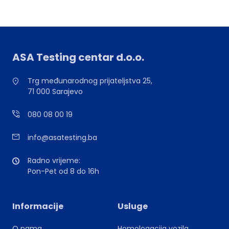
ASA Testing centar d.o.o.
Trg međunarodnog prijateljstva 25,
71 000 Sarajevo
080 08 00 19
info@asatesting.ba
Radno vrijeme:
Pon-Pet od 8 do 16h
Informacije
Usluge
O nama
Homologacija vozila