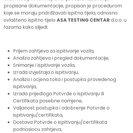
propisane dokumentacije, propisan je procedurom
koje se moraju pridrđžavati ispitna tijela, odnosno
ovlašteno ispitno tijelo
ASA TESTING CENTAR
d.o.o. u
fazama kako slijedi:
Prijem zahtjeva za ispitivanje vozila,
Analiza zahtjeva i pregled dokumentacije,
Snimanje i ispitivanje vozila,
Izrada izvještaja o ispitivanju,
Analiza i ocjena toka i postupka provedenog
ispitivanja,
Izrada prijedloga Potvrde o ispitivanju ili
Certifikata posebne namjene,
Valjanost postupka i odobrenje Potvrde o
ispitivanju/certifikata,
Dostava Potvrde o ispitivanju/certifikata
podnosiocu zahtjeva,