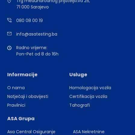
Trg međunarodnog prijateljstva 25,
71 000 Sarajevo
080 08 00 19
info@asatesting.ba
Radno vrijeme:
Pon-Pet od 8 do 16h
Informacije
Usluge
O nama
Homologacija vozila
Natječaji i obavijesti
Certifikacija vozila
Pravilnici
Tahografi
ASA Grupa
Asa Central Osiguranje
ASA Nekretnine