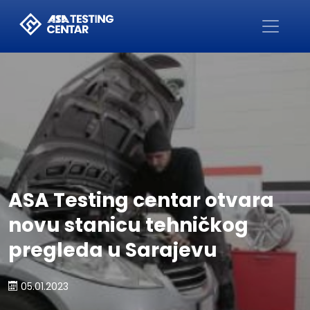
Početna
ASA Testing centar otvara
novu stanicu tehničkog
pregleda u Sarajevu
05.01.2023