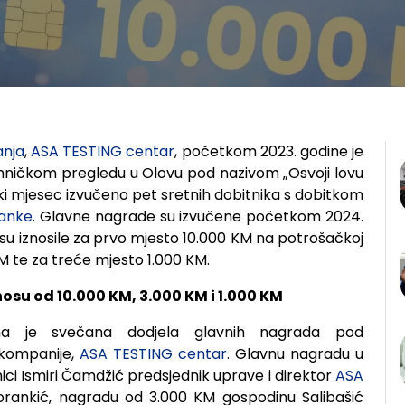
anja
,
ASA TESTING centar
,
početkom 2023. godine je
ehničkom pregledu u Olovu pod nazivom „Osvoji lovu
aki mjesec izvučeno pet sretnih dobitnika s dobitkom
anke
.
Glavne nagrade su izvučene početkom 2024.
su iznosile za prvo mjesto 10.000 KM na potrošačkoj
M te za treće mjesto 1.000 KM.
su od 10.000 KM, 3.000 KM i 1.000 KM
na je svečana dodjela glavnih nagrada pod
 kompanije,
ASA TESTING centar
. Glavnu nagradu u
nici Ismiri Čamdžić predsjednik uprave i direktor
ASA
rankić, nagradu od 3.000 KM gospodinu Salibašić