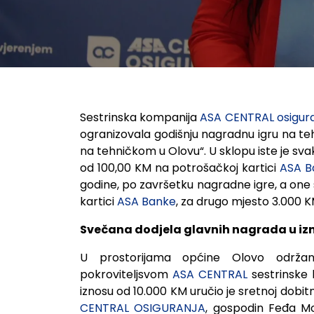
Sestrinska kompanija
ASA CENTRAL osigur
ogranizovala godišnju nagradnu igru na t
na tehničkom u Olovu“. U sklopu iste je sv
od 100,00 KM na potrošačkoj kartici
ASA B
godine, po završetku nagradne igre, a one 
kartici
ASA Banke
, za drugo mjesto 3.000 K
Svečana dodjela glavnih nagrada u izno
U prostorijama općine Olovo održa
pokroviteljsvom
ASA CENTRAL
sestrinske
iznosu od 10.000 KM uručio je sretnoj dobit
CENTRAL OSIGURANJA
, gospodin Feđa Mo