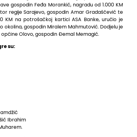
prave gospodin Feđa Morankić, nagradu od 1.000 KM
tor regije Sarajevo, gospodin Amar Gradaščević te
00 KM na potrošačkoj kartici ASA Banke, uručio je
evo okolina, gospodin Miralem Mahmutović. Dodjelu je
ik općine Olovo, gospodin Đemal Memagić.
re su:
 Čamdžić
šić Ibrahim
 Muharem.