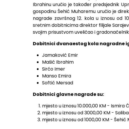
Ibrahinu uručio je također predsjednik U
gospodinu Šehić Muharemu uručio je direk
nagrade završnog 12. kola u iznosu od 1
sretnim dobitnicima direktor filijale Saraj
svojim prisustvom uveličao i gradonačeln
Dobitnici dvanaestog kola nagradne ig
Jamaković Emir
Mašić Ibrahim
Sirćo Imer
Manso Emira
Softić Mersad
Dobitnici glavne nagrade su:
mjesto u iznosu 10.000,00 KM - Ismira
mjesto u iznosu od 3000,00 KM - Saliba
mjesto u iznosu od 1000,00 KM - Šehić