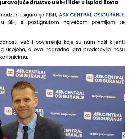
avajuće društvo u BiH i lider u isplati šteta
nadzor osiguranja FBiH,
ASA CENTRAL OSIGURANJE
o u BiH, s postignutom najvećom premijom te
anosti, već i povjerenja koje su nam naši klijenti
šeg uspjeha, a ova nagradna igra predstavlja našu
korisnicima.