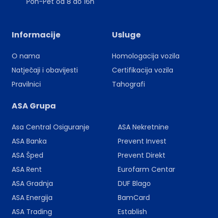
Pon-Pet od 8 do 16h
Informacije
Usluge
O nama
Homologacija vozila
Natječaji i obavijesti
Certifikacija vozila
Pravilnici
Tahografi
ASA Grupa
Asa Central Osiguranje
ASA Nekretnine
ASA Banka
Prevent Invest
ASA Šped
Prevent Direkt
ASA Rent
Eurofarm Centar
ASA Gradnja
DUF Blago
ASA Energija
BamCard
ASA Trading
Establish