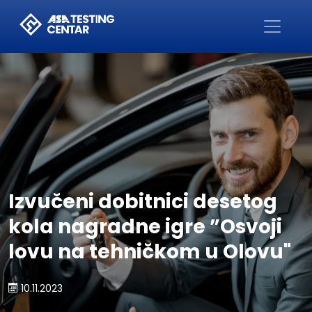
Početna
Izvučeni dobitnici desetog
kola nagradne igre ”Osvoji
lovu na tehničkom u Olovu"
10.11.2023