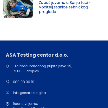
Zapošljavamo u Banja Luci -
Voditelj stanice tehničkog
pregleda
ASA Testing centar d.o.o.
Trg međunarodnog prijateljstva 25,
71 000 Sarajevo
080 08 00 19
info@asatesting.ba
Radno vrijeme: