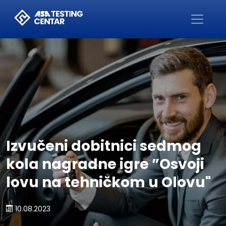
Početna
Izvučeni dobitnici sedmog
kola nagradne igre ”Osvoji
lovu na tehničkom u Olovu"
10.08.2023