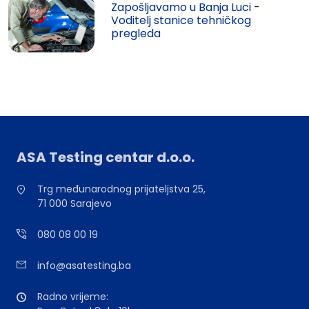
Zapošljavamo u Banja Luci -
Voditelj stanice tehničkog
pregleda
ASA Testing centar d.o.o.
Trg međunarodnog prijateljstva 25,
71 000 Sarajevo
080 08 00 19
info@asatesting.ba
Radno vrijeme: