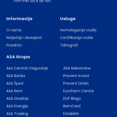
Pon-Pet od 8 do 16h
Informacije
Usluge
O nama
Homologacija vozila
Natječaji i obavijesti
Certifikacija vozila
Pravilnici
Tahografi
ASA Grupa
Asa Central Osiguranje
ASA Nekretnine
ASA Banka
Prevent Invest
ASA Šped
Prevent Direkt
ASA Rent
Eurofarm Centar
ASA Gradnja
DUF Blago
ASA Energija
BamCard
ASA Trading
Establish